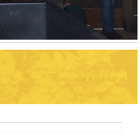
Consume local, consume natural,
consume Kuchub'al...