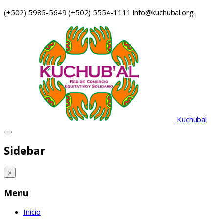
(+502) 5985-5649
(+502) 5554-1111
info@kuchubal.org
Kuchubal
Sidebar
×
Menu
Inicio