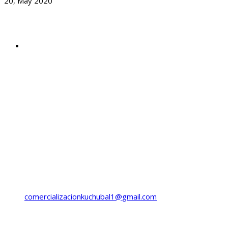
20, May 2020
Dirección
Cantón Curruchique, sector Chilcas,
3-101 Zona 3
Salcajá, Quetzaltenango
Guatemala.
Horario
Lunes a Viernes
8:00 a 16:00 Hrs.
Llama ahora:
(+502) 5985-5649
(+502) 5554-1111
comercializacionkuchubal1@gmail.com
Síguenos