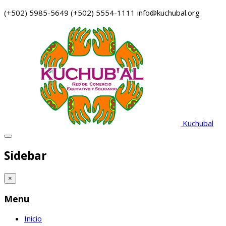
(+502) 5985-5649
(+502) 5554-1111
info@kuchubal.org
Kuchubal
Sidebar
×
Menu
Inicio