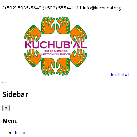
(+502) 5985-5649
(+502) 5554-1111
info@kuchubal.org
Kuchubal
Sidebar
×
Menu
Inicio