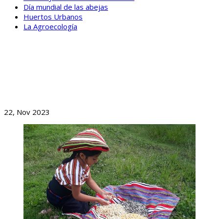
Día mundial de las abejas
Huertos Urbanos
La Agroecología
BLOG
FORTALECIMIENTO EN ÁREAS DE AGROECOLOGÍA,
AGROINDUSTRIA Y COMERCIALIZACIÓN DE NUESTRAS
ORGANIZACIONES
22, Nov 2023