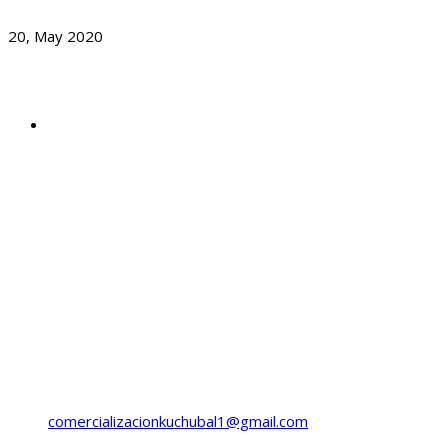
Día Mundial De Las Abejas
20, May 2020
Dirección
Cantón Curruchique, sector Chilcas,
3-101 Zona 3
Salcajá, Quetzaltenango
Guatemala.
Horario
Lunes a Viernes
8:00 a 16:00 Hrs.
Llama ahora:
(+502) 5985-5649
(+502) 5554-1111
comercializacionkuchubal1@gmail.com