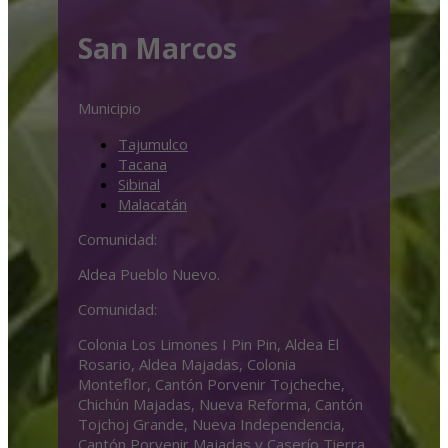
San Marcos
Municipio
Tajumulco
Tacana
Sibinal
Malacatán
Comunidad:
Aldea Pueblo Nuevo.
Comunidad:
Colonia Los Limones I Pin Pin, Aldea El
Rosario, Aldea Majadas, Colonia
Monteflor, Cantón Porvenir Tojcheche,
Chichún Majadas, Nueva Reforma, Cantón
Tojchoj Grande, Nueva Independencia,
Cantón Porvenir Majadas y Caserío Tierra