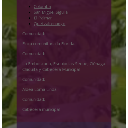
Colomba
San Miguel Sigüilá
El Palmar
Quetzaltenango
Comunidad:
Finca comunitaria la Florida.
Comunidad:
La Emboscada, Esquipulas Seque, Ciénaga
Chiquita y Cabecera Municipal.
Comunidad:
Aldea Loma Linda.
Comunidad:
Cabecera municipal.