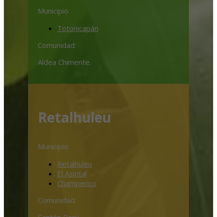
Municipio
Totonicapán
Comunidad:
Aldea Chimente.
Retalhuleu
Municipio
Retalhuleu
El Asintal
Champerico
Comunidad:
Cantón Perú.