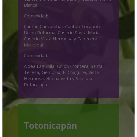
Blanca.
Comunidad:
Cantón Checambaj, Cantón Tocapote,
Unión Reforma, Caserío Santa María,
Caserío Vista Hermosa y Cabecera
Municipal.
Comunidad:
Aldea Lagunilla, Unión Frontera, Santa
Teresa, Gemblux, El Chaguite, Vista
Hermosa, Buena Vista y San José
Petacalapa
Totonicapán