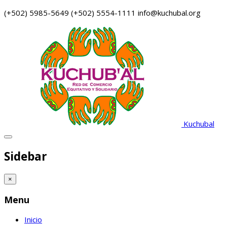
(+502) 5985-5649
(+502) 5554-1111
info@kuchubal.org
Kuchubal
Sidebar
×
Menu
Inicio