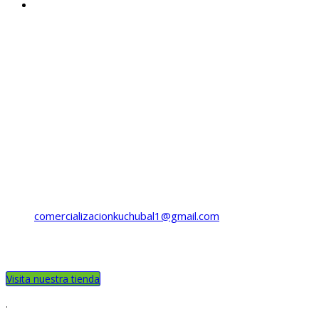
Cantón Curruchique, sector Chilcas,
3-101 Zona 3
Salcajá, Quetzaltenango
Guatemala.
Horario
Lunes a Viernes
8:00 a 16:00 Hrs.
Llama ahora:
(+502) 5985-5649
(+502) 5554-1111
comercializacionkuchubal1@gmail.com
Síguenos
Visita nuestra tienda
.